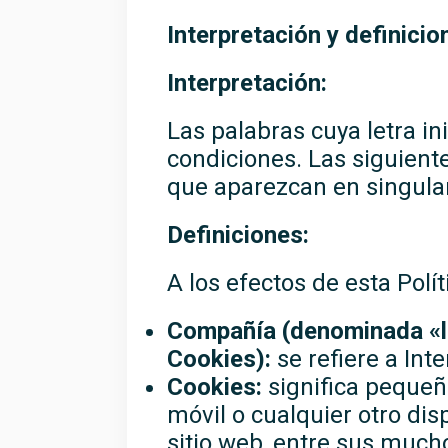
Interpretación y definicio
Interpretación:
Las palabras cuya letra in
condiciones. Las siguient
que aparezcan en singular
Definiciones:
A los efectos de esta Polí
Compañía (denominada «la
Cookies):
se refiere a Int
Cookies:
significa pequeñ
móvil o cualquier otro dis
sitio web, entre sus much